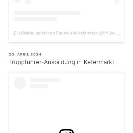
Ein Beitrag geteilt von Feuerwehr Kefermarkt (@ff_kefermarkt)
VERÖFFENTLICHT
20. APRIL 2024
AM
Truppführer-Ausbildung in Kefermarkt