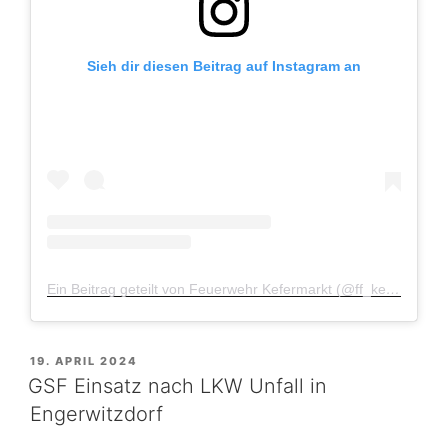
Sieh dir diesen Beitrag auf Instagram an
Ein Beitrag geteilt von Feuerwehr Kefermarkt (@ff_kefermarkt)
VERÖFFENTLICHT
19. APRIL 2024
AM
GSF Einsatz nach LKW Unfall in
Engerwitzdorf