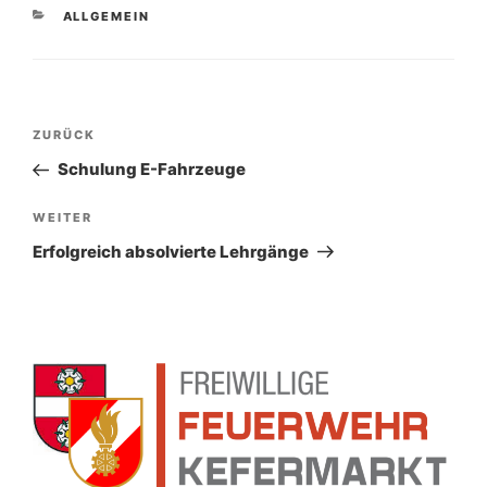
KATEGORIEN
ALLGEMEIN
Beitragsnavigation
Vorheriger
ZURÜCK
Beitrag
Schulung E-Fahrzeuge
Nächster
WEITER
Beitrag
Erfolgreich absolvierte Lehrgänge