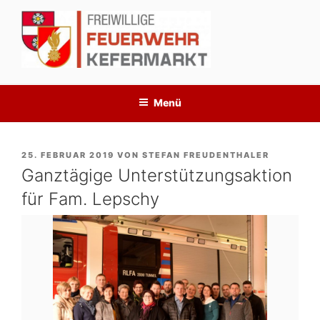
Zum
Inhalt
springen
Menü
VERÖFFENTLICHT
25. FEBRUAR 2019
VON
STEFAN FREUDENTHALER
AM
Ganztägige Unterstützungsaktion
für Fam. Lepschy