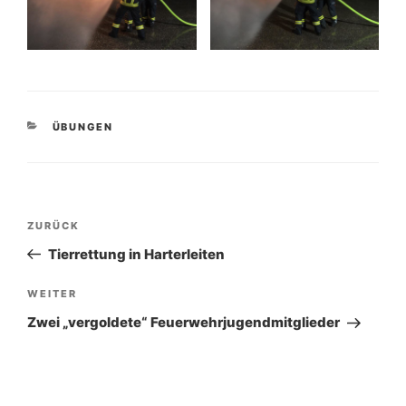
KATEGORIEN
ÜBUNGEN
Beitragsnavigation
Vorheriger
ZURÜCK
Beitrag
Tierrettung in Harterleiten
Nächster
WEITER
Beitrag
Zwei „vergoldete“ Feuerwehrjugendmitglieder