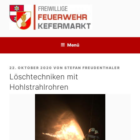
Zum
Inhalt
springen
Menü
VERÖFFENTLICHT
22. OKTOBER 2020
VON
STEFAN FREUDENTHALER
AM
Löschtechniken mit
Hohlstrahlrohren