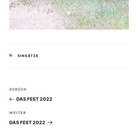
KATEGORIEN
EINSÄTZE
Beitragsnavigation
Vorheriger
ZURÜCK
Beitrag
DAS FEST 2022
Nächster
WEITER
Beitrag
DAS FEST 2022