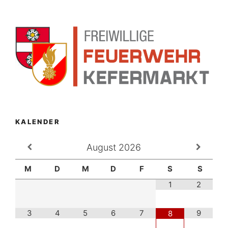
KALENDER
August
2026
M
D
M
D
F
S
S
1
2
3
4
5
6
7
9
8