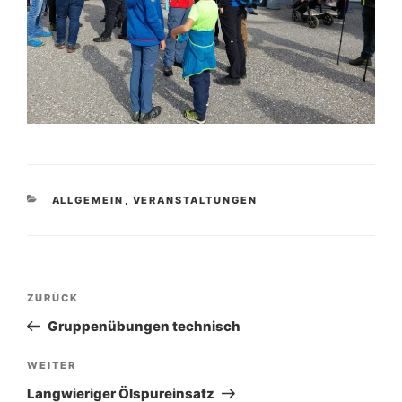
KATEGORIEN
ALLGEMEIN
,
VERANSTALTUNGEN
Beitragsnavigation
Vorheriger
ZURÜCK
Beitrag
Gruppenübungen technisch
Nächster
WEITER
Beitrag
Langwieriger Ölspureinsatz