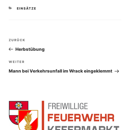
KATEGORIEN
EINSÄTZE
Beitragsnavigation
Vorheriger
ZURÜCK
Beitrag
Herbstübung
Nächster
WEITER
Beitrag
Mann bei Verkehrsunfall im Wrack eingeklemmt