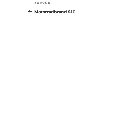
Beitragsnavigation
Vorheriger
ZURÜCK
Beitrag
Motorradbrand S10